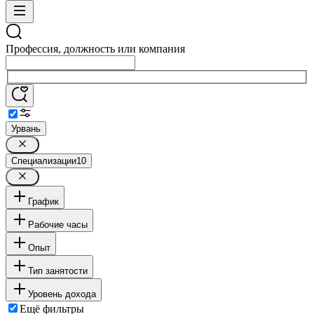
Профессия, должность или компания
Урвань
Специализации
10
График
Рабочие часы
Опыт
Тип занятости
Уровень дохода
Ещё фильтры