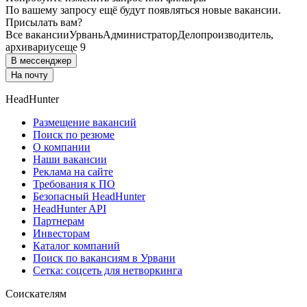
По вашему запросу ещё будут появляться новые вакансии.
Присылать вам?
Все вакансии
Урвань
Администратор
Делопроизводитель,
архивариус
еще 9
В мессенджер
На почту
HeadHunter
Размещение вакансий
Поиск по резюме
О компании
Наши вакансии
Реклама на сайте
Требования к ПО
Безопасный HeadHunter
HeadHunter API
Партнерам
Инвесторам
Каталог компаний
Поиск по вакансиям в Урвани
Сетка: соцсеть для нетворкинга
Соискателям