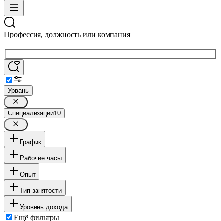
Профессия, должность или компания
Урвань
Специализации
10
График
Рабочие часы
Опыт
Тип занятости
Уровень дохода
Ещё фильтры