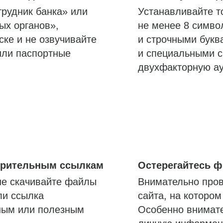
трудник банка» или
Устанавливайте т
ых органов»,
не менее 8 симво
ске и не озвучивайте
и строчными букв
или паспортные
и специальными с
двухфакторную а
озрительным ссылкам
Остерегайтесь 
не скачивайте файлы
Внимательно пров
ли ссылка
сайта, на которо
ным или полезным
Особенно внимате