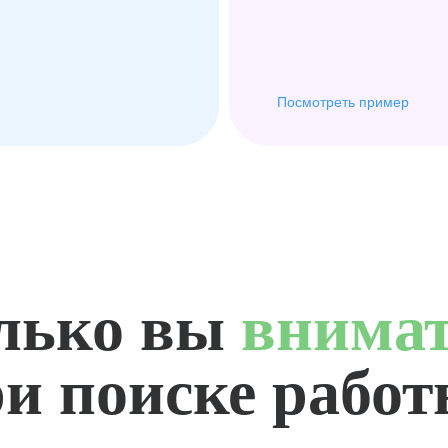
Посмотреть пример
лько вы
внима
и поиске рабо