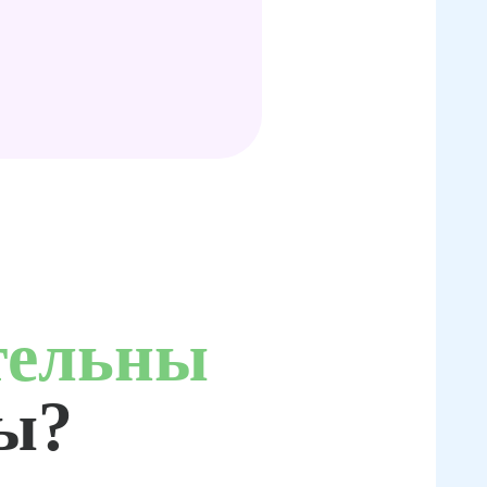
тельны
ты?