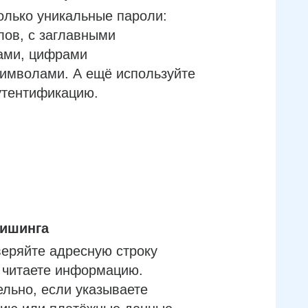
олько уникальные пароли:
лов, с заглавными
ами, цифрами
имволами. А ещё используйте
утентификацию.
фишинга
еряйте адресную строку
м читаете информацию.
льно, если указываете