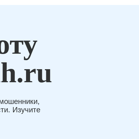
оту
h.ru
-мошенники,
ти. Изучите