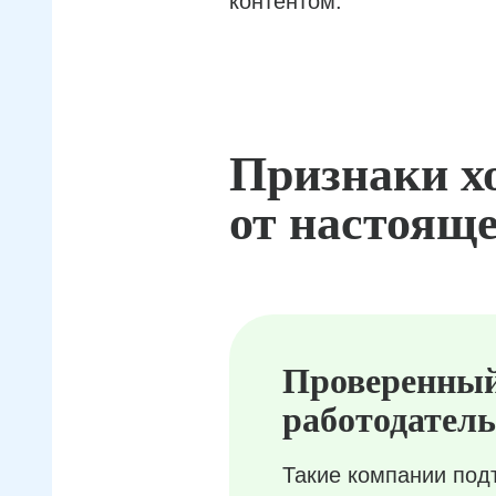
контентом.
Признаки х
от настояще
Проверенны
работодатель
Такие компании под