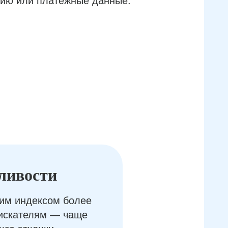
ию или платёжные данные.
ливости
им индексом более
оискателям — чаще