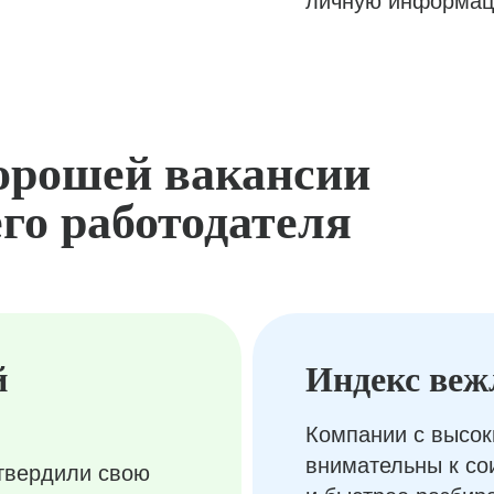
личную информац
орошей вакансии
го работодателя
й
Индекс веж
Компании с высок
внимательны к с
твердили свою