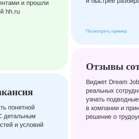
и быстрее разбир
ентами и прошли
й hh.ru
Посмотреть пример
Отзывы со
Виджет Dream Job
акансия
реальных сотрудн
узнать подводные
ть понятной
в компании и при
С детальным
решение о трудоу
стей и условий