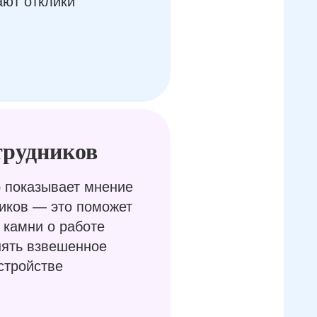
ают отклики
трудников
 показывает мнение
иков — это поможет
 камни о работе
нять взвешенное
стройстве