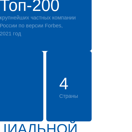
Топ-200
крупнейших частных компании
России по версии Forbes,
2021 год
4
Страны
ИЦИАЛЬНОЙ