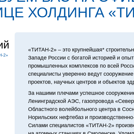
ЦЕ ХОЛДИН­ГА «ТИ
ий
«ТИТАН‑2» – это крупнейшая* строительн
Н‑2»
Западе России с богатой историей и опы
промышленных комплексов по всей Росси
специалисты уверенно ведут сооружение
проектов, научных центров и объектов з
За нашими плечами успешное сооружение
Ленинградской АЭС, газопровода «Северн
Областного волейбольного центра в Сосн
Норильских нефтебаз и производственно-
Силами специалистов «ТИТАН‑2» произв
на атомных станциях в Смоленске, Удомл