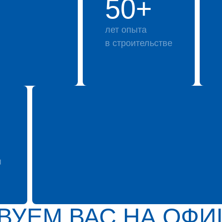
50+
лет опыта
в строительстве
я
ВУЕМ ВАС НА ОФ