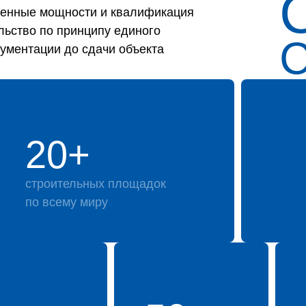
твенные мощности и квалификация
льство по принципу единого
кументации до сдачи объекта
20+
строительных площадок
по всему миру