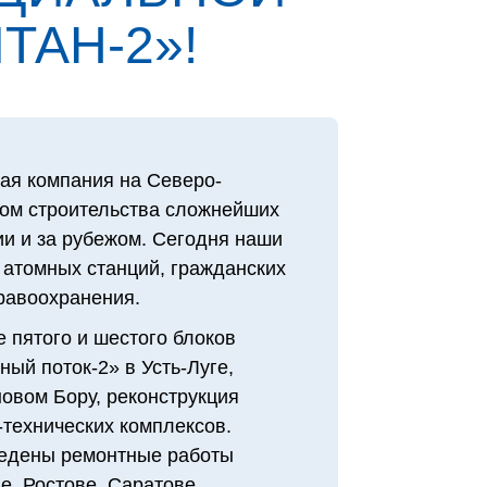
ТАН‑2»!
ая компания на Северо-
том строительства сложнейших
и и за рубежом. Сегодня наши
 атомных станций, гражданских
дравоохранения.
 пятого и шестого блоков
ый поток-2» в Усть-Луге,
овом Бору, реконструкция
технических комплексов.
едены ремонтные работы
е, Ростове, Саратове