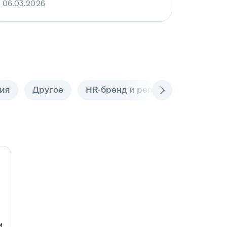
06.03.2026
ия
Другое
HR-бренд и репутация
ИИ-п
и