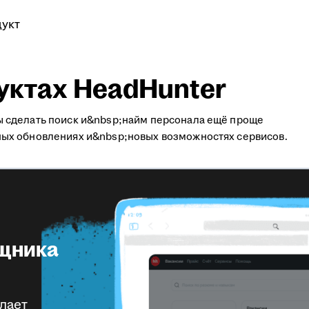
укт
дуктах HeadHunter
ы сделать поиск и&nbsp;найм персонала ещё проще
ных обновлениях и&nbsp;новых возможностях сервисов.
щника
елает