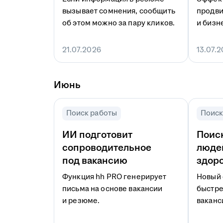
вызывает сомнения, сообщить
продви
об этом можно за пару кликов.
и бизн
и в пр
21.07.2026
13.07.
Июнь
Поиск работы
Поиск
ИИ подготовит
Поиск
сопроводительное
люде
под вакансию
здор
Функция hh PRO генерирует
Новый 
письма на основе вакансии
быстре
и резюме.
ваканс