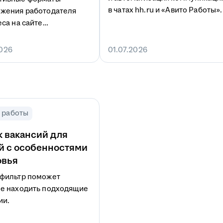
в чатах hh.ru и «Авито Работы».
жения работодателя
еса на сайте
иложении hh.ru.
2026
01.07.2026
 работы
 вакансий для
й с особенностями
овья
фильтр поможет
е находить подходящие
ии.