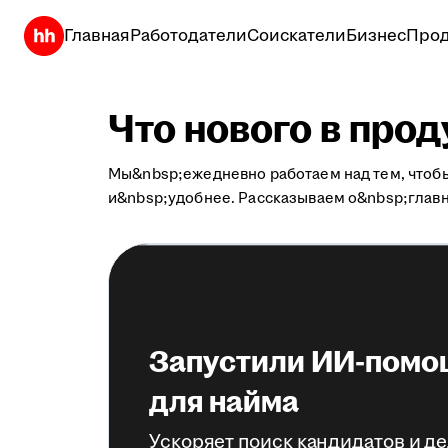
Главная
Работодатели
Соискатели
Бизнес
Прод
Что нового в про
Мы&nbsp;ежедневно работаем над тем, чтоб
и&nbsp;удобнее. Рассказываем о&nbsp;глав
Запустили ИИ-помо
для найма
Ускоряет поиск кандидатов и д