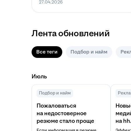
27.04.2026
Лента обновлений
Все теги
Подбор и найм
Рек
Июль
Подбор и найм
Рекла
Пожаловаться
Новы
на недостоверное
меди
резюме стало проще
на hh
Если информация в резюме
Эффек