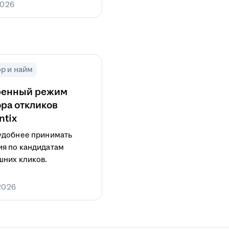
2026
р и найм
ренный режим
ра откликов
ntix
удобнее принимать
я по кандидатам
шних кликов.
2026