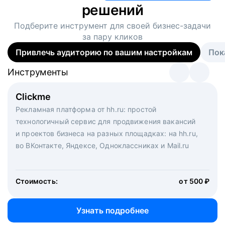
решений
Подберите инструмент для своей
бизнес-задачи
за пару кликов
Привлечь аудиторию по вашим настройкам
Пок
Инструменты
Инструменты
Инструменты
Виртуальный рекрутер
Clickme
Вакансия дня
Массовый подбор под ключ. Решите, сколько
Рекламная платформа от hh.ru: простой
Рекламный формат для вакансий на главной странице
кандидатов и когда вам нужно, и за дело возьмутся
технологичный сервис для продвижения вакансий
hh.ru. Увеличивает количество откликов
маркетологи, рекрутеры и проектные менеджеры
и проектов бизнеса на разных площадках: на hh.ru,
hh.ru с целым набором digital-инструментов
во ВКонтакте, Яндексе, Одноклассниках и Mail.ru
Стоимость:
от 200 000 ₽
Узнать подробнее
Стоимость:
от 500 ₽
Узнать подробнее
Узнать подробнее