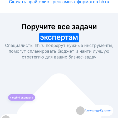
Скачать прайс-лист рекламных форматов hh.ru
Поручите все задачи
экспертам
Специалисты hh.ru подберут нужные инструменты,
помогут спланировать бюджет и найти лучшую
стратегию для ваших
бизнес-задач
+ ещё
4
эксперта
Екатерина Лазаренко
Александр Кулагин
Даниил Макаров
Борис Кашко
Юлия Изоитко