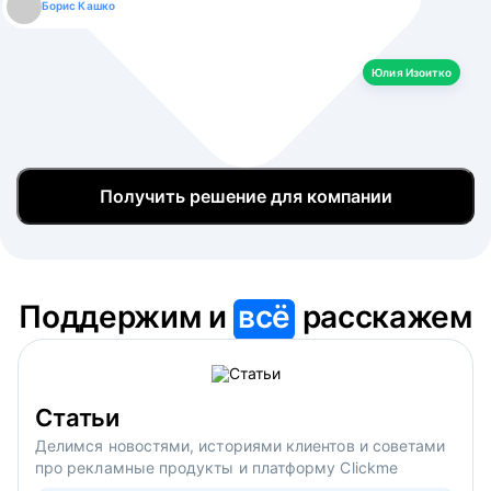
Борис Кашко
Юлия Изоитко
Александр Кулагин
Даниил Макаров
Екатерина Лазаренко
Юлия Изоитко
Получить решение для компании
Поддержим и
всё
расскажем
Статьи
Делимся новостями, историями клиентов и советами
про рекламные продукты и платформу Clickme