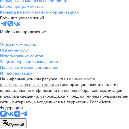
Карьера для молодых специалистов
pr@nsk.hh.ru
Школа программистов
Карьера в некоммерческих организациях
Минск
Боты для уведомлений
пр-т Дзержинского, д. 57,
10 этаж, помещение 45-1
Мобильное приложение
+375 (17)
336-03-02
Этика и комплаенс
pr@rabota.by
Оказание услуг
Использование сайтов
Алматы
Защита персональных данных
Пользовательское соглашение
пр. Абая, д. 151, БЦ Алатау,
ИТ аккредитация
12 этаж, офис 1209
На информационном ресурсе hh.ru
применяются
+7 727 232-13-13
рекомендательные технологии
(информационные технологии
pr@headhunter.com.kz
предоставления информации на основе сбора, систематизации
и анализа сведений, относящихся к предпочтениям пользователей
сети «Интернет», находящихся на территории Российской
Федерации)
Русский