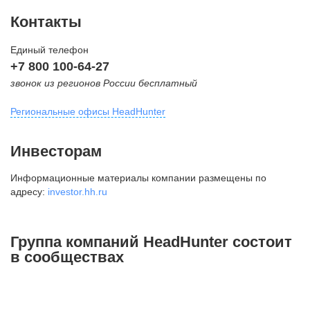
Контакты
Единый телефон
+7 800 100-64-27
звонок из регионов России бесплатный
Региональные офисы HeadHunter
Москва
Инвесторам
внутригородская территория
Информационные материалы компании размещены по
Муниципальный округ Тверской,
адресу:
investor.hh.ru
2-я Брестская ул., д. 48,
помещение 25
+7 495 974-64-27
Группа компаний HeadHunter состоит
+7 495 980-64-27
в сообществах
+7 495 134-92-24
press@hh.ru