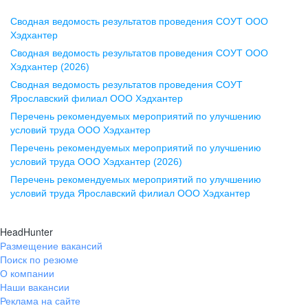
Сводная ведомость результатов проведения СОУТ ООО
Воронеж
Хэдхантер
Сводная ведомость результатов проведения СОУТ ООО
ул. Комиссаржевской, д. 10,
Хэдхантер (2026)
офис 1212
Сводная ведомость результатов проведения СОУТ
+7 473 280-05-05
Ярославский филиал ООО Хэдхантер
pr@vrn.hh.ru
Перечень рекомендуемых мероприятий по улучшению
условий труда ООО Хэдхантер
Казань
Перечень рекомендуемых мероприятий по улучшению
ул. Спартаковская, д. 2А, этаж 3,
условий труда ООО Хэдхантер (2026)
помещение 15
Перечень рекомендуемых мероприятий по улучшению
условий труда Ярославский филиал ООО Хэдхантер
+7 843 212-12-50
pr@kzn.hh.ru
HeadHunter
Размещение вакансий
Екатеринбург
Поиск по резюме
ул. Боевых Дружин, стр. 20,
О компании
5 этаж, офис 505, 521
Наши вакансии
Реклама на сайте
+7 343 226-79-99