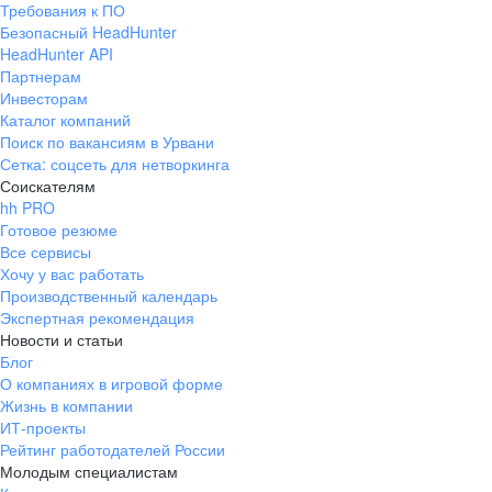
Требования к ПО
pr@ural.hh.ru
Безопасный HeadHunter
HeadHunter API
Краснодар
Партнерам
Инвесторам
ул. Янковского, д. 169, 7 этаж,
Каталог компаний
706 каб.
Поиск по вакансиям в Урвани
+7 861 205-55-57
Сетка: соцсеть для нетворкинга
pr@krd.hh.ru
Соискателям
hh PRO
Готовое резюме
Владивосток
Все сервисы
пер. Ланинский д. 4, офис 3.4
Хочу у вас работать
Производственный календарь
+7 423 202-33-28
Экспертная рекомендация
pr@dv.hh.ru
Новости и статьи
Блог
Новосибирск
О компаниях в игровой форме
Жизнь в компании
ул. Большевистская, д. 35,
ИТ-проекты
помещение 21
Рейтинг работодателей России
+7 383 207-94-64
Молодым специалистам